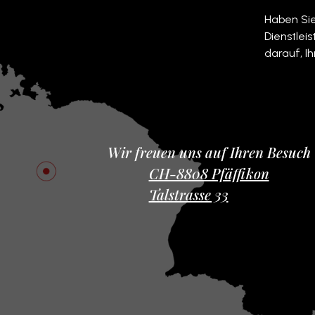
Haben Si
Dienstlei
darauf, I
Wir freuen uns auf Ihren Besuch
CH-8808 Pfäffikon
Talstrasse 33